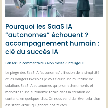
et
ses
dangers
Pourquoi les SaaS IA
pour
le
“autonomes” échouent ?
bien-
accompagnement humain :
être
clé du succès IA
Laisser un commentaire
/
Non classé
/
IntelligoBS
Le piège des SaaS IA “autonomes” : l’illusion de la simplicité
et les dangers invisibles Je vois fleurir une multitude de
solutions SaaS IA autonomes qui promettent monts et
merveilles : une autonomie totale dans la création de
contenu, en quelques clics. On nous vend du rêve, celui d’un
assistant virtuel qui génère nos textes