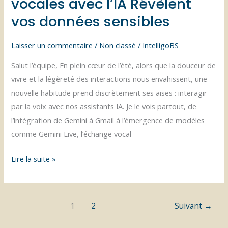
vocales avec l’IA Révèlent
vos données sensibles
Laisser un commentaire
/
Non classé
/
IntelligoBS
Salut l’équipe, En plein cœur de l’été, alors que la douceur de
vivre et la légèreté des interactions nous envahissent, une
nouvelle habitude prend discrètement ses aises : interagir
par la voix avec nos assistants IA. Je le vois partout, de
l’intégration de Gemini à Gmail à l’émergence de modèles
comme Gemini Live, l’échange vocal
Vigilance
Lire la suite »
RGPD
avec
gemini
1
2
Suivant
→
live
: