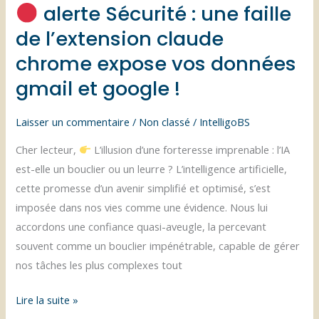
alerte Sécurité : une faille
l’éviter
!
de l’extension claude
chrome expose vos données
gmail et google !
Laisser un commentaire
/
Non classé
/
IntelligoBS
Cher lecteur,
L’illusion d’une forteresse imprenable : l’IA
est-elle un bouclier ou un leurre ? L’intelligence artificielle,
cette promesse d’un avenir simplifié et optimisé, s’est
imposée dans nos vies comme une évidence. Nous lui
accordons une confiance quasi-aveugle, la percevant
souvent comme un bouclier impénétrable, capable de gérer
nos tâches les plus complexes tout
Lire la suite »
alerte