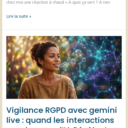
chez moi une réaction à chaud « À quoi ça sert ? À rien
Fracture
Lire la suite »
numérique
:
la
CNIL,
TikTok
et
l’étrange
paradoxe
de
la
honte
Vigilance RGPD avec gemini
à
l’ère
live : quand les interactions
digitale