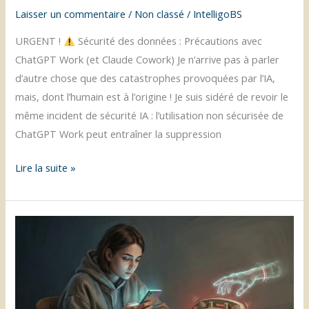
numérique
Laisser un commentaire
/
Non classé
/
IntelligoBS
URGENT !
Sécurité des données : Précautions avec
ChatGPT Work (et Claude Cowork) Je n’arrive pas à parler
d’autre chose que des catastrophes provoquées par l’IA,
mais, dont l’humain est à l’origine ! Je suis sidéré de revoir le
même incident de sécurité IA : l’utilisation non sécurisée de
ChatGPT Work peut entraîner la suppression
L’utilisation
Lire la suite »
non
sécurisée
de
ChatGPT
Work
peut
entraîner