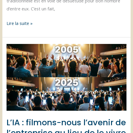
traditionnelle est en voie de désuétude pour bon nombre
d’entre eux. C’est un fait,
Le
Lire la suite »
silence
du
téléphone
:
Génération
z,
entreprise,
et
l’ère
des
assistants
virtuels
L’IA : filmons-nous l’avenir de
intelligents
l’entreprise au lieu de le vivre