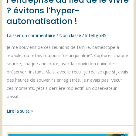
? évitons l’hyper-
automatisation !
Laisser un commentaire
/
Non classé
/
IntelligoBS
Je me souviens de ces réunions de famille, caméscope à
l’épaule, où j’étais toujours “celui qui filme”. Capturer chaque
sourire, chaque anecdote, avec la conviction naïve de
préserver l’instant. Mais, avec le recul, je réalise que si j’avais
des heures de souvenirs enregistrés, je n’avais pas “vécu”
ces moments. J’étais derrière l’objectif, un observateur
passif,
L’IA
Lire la suite »
:
filmons-
nous