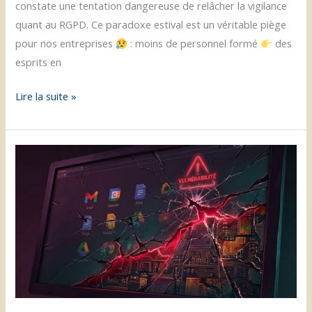
constate une tentation dangereuse de relâcher la vigilance
quant au RGPD. Ce paradoxe estival est un véritable piège
pour nos entreprises
: moins de personnel formé
des
esprits en
RGPD
Lire la suite »
en
été
:
le
piège
estival
pour
vos
données
et
comment