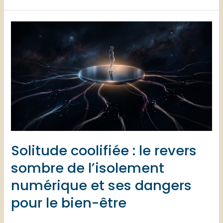
Sécurité
:
une
faille
de
l’extension
claude
chrome
expose
vos
Solitude coolifiée : le revers
données
gmail
sombre de l’isolement
et
numérique et ses dangers
google
pour le bien-être
!