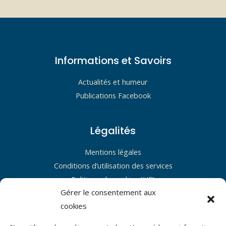
quand
les
interactions
vocales
Informations et Savoirs
avec
l’IA
Actualités et humeur
Révèlent
Publications Facebook
vos
données
Légalités
sensibles
Mentions légales
Conditions d’utilisation des services
Politique de cookies (UE)
Gérer le consentement aux
Restons en contact !
cookies
Pour une question ou un bonjour, servez-vous du lien social.