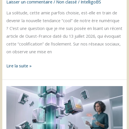
Laisser un commentaire
/
Non classé
/
IntelligoBS
La solitude, cette amie parfois choisie, est-elle en train de
devenir la nouvelle tendance “cool” de notre ère numérique
? C’est une question que je me suis posée en lisant un récent
article de Ouest-France daté du 13 juillet 2026, qui évoquait
cette “coolification” de l’isolement. Sur nos réseaux sociaux,
on observe une mise en
Solitude
Lire la suite »
coolifiée
:
le
revers
sombre
de
l’isolement
numérique