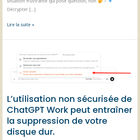
situation frustrante qui pose question, non
?
Décrypter […]
Restrictions
Lire la suite »
sur
les
réseaux
sociaux
:
l’impact
de
l’inactivité
L’utilisation non sécurisée de
sur
ChatGPT Work peut entraîner
votre
visibilité
la suppression de votre
et
disque dur.
pérennité