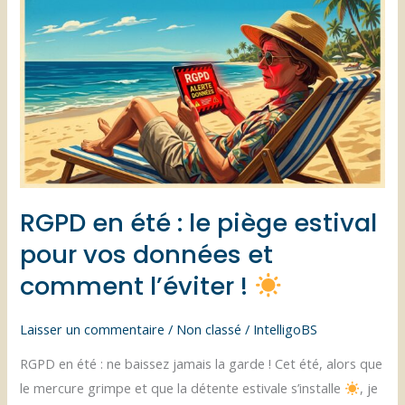
l’avenir
de
l’entreprise
au
lieu
de
le
vivre
RGPD en été : le piège estival
?
évitons
pour vos données et
l’hyper-
comment l’éviter !
automatisation
!
Laisser un commentaire
/
Non classé
/
IntelligoBS
RGPD en été : ne baissez jamais la garde ! Cet été, alors que
le mercure grimpe et que la détente estivale s’installe
, je