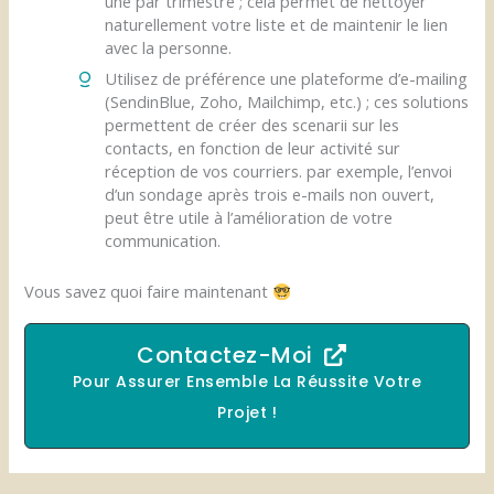
une par trimestre ; cela permet de nettoyer
naturellement votre liste et de maintenir le lien
avec la personne.
Utilisez de préférence une plateforme d’e-mailing
(SendinBlue, Zoho, Mailchimp, etc.) ; ces solutions
permettent de créer des scenarii sur les
contacts, en fonction de leur activité sur
réception de vos courriers. par exemple, l’envoi
d’un sondage après trois e-mails non ouvert,
peut être utile à l’amélioration de votre
communication.
Vous savez quoi faire maintenant
Contactez-Moi
Pour Assurer Ensemble La Réussite Votre
Projet !