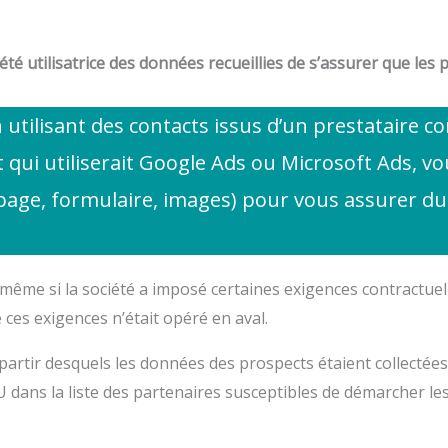
ciété utilisatrice des données recueillies de s’assurer que l
n utilisant des contacts issus d’un prestatair
qui utiliserait Google Ads ou Microsoft Ads, vou
age, formulaire, images) pour vous assurer du 
, même si la société a imposé certaines exigences contractue
 ces exigences n’était opéré en aval.
partir desquels les données des prospects étaient collecté
 dans la liste des partenaires susceptibles de démarcher l