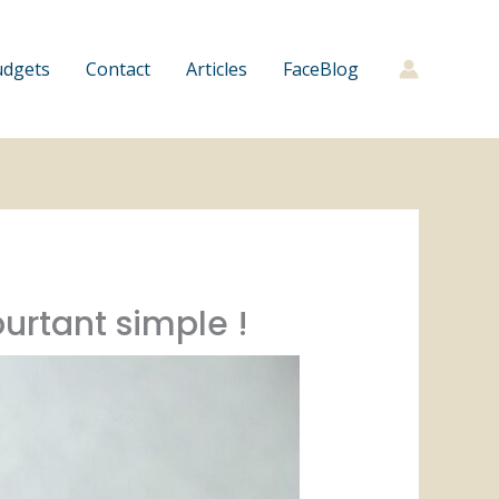
udgets
Contact
Articles
FaceBlog
urtant simple !